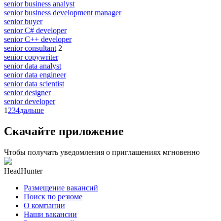
senior business analyst
senior business development manager
senior buyer
senior C# developer
senior C++ developer
senior consultant
2
senior copywriter
senior data analyst
senior data engineer
senior data scientist
senior designer
senior developer
1
2
3
4
дальше
Скачайте приложение
Чтобы получать уведомления о приглашениях мгновенно
HeadHunter
Размещение вакансий
Поиск по резюме
О компании
Наши вакансии