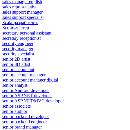
sales manager english
sales representative
sales support manager
sales support specialist
Scala-разработчик
Scrum-мастер
secretary personal assistant
secretary receptionist
security engineer
security manager
security specialist
senior 2D artist
senior 3D artist
senior accountant
senior account manager
senior account manager digital
senior analyst
senior Android developer
senior ASP.NET developer
senior ASP.NET/MVC developer
senior associate
senior auditor
senior backend developer
senior backend engineer
senior brand manager