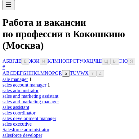
Работа и вакансии
по профессии в Кокошкино
(Москва)
А
Б
В
Г
Д
Е
Ж
З
И
К
Л
М
Н
О
П
Р
С
Т
У
Ф
Х
Ц
Ч
Ш
Э
Ю
Ё
Й
Щ
Ы
Я
#
A
B
C
D
E
F
G
H
I
J
K
L
M
N
O
P
Q
R
T
U
V
W
X
S
Y
Z
sale manager
1
sales account manager
1
sales administrator
1
sales and marketing assistant
sales and marketing manager
sales assistant
sales coordinator
sales development manager
sales executive
Salesforce administrator
salesforce developer